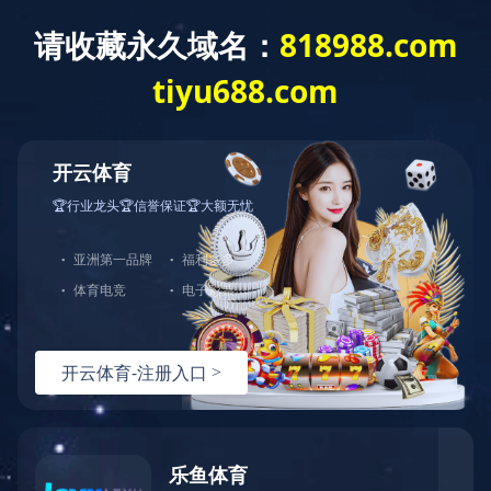
首 页
走进蓝城
新闻资讯
业务模式
桂花
地中海
法式
桂花