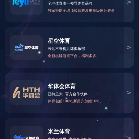
桂花公寓系列建筑风格从摩尔风格演变过来，建筑整体清新典雅，采用古典主义
崇意境。桂花多层公寓系列主要特点为暖色调、四坡屋顶、三段式立面、八角窗
桂花公寓系列采用围合式的组团布局，突出整体性、向心性，营造社区环境的
系，将建筑融入景观之中。
桂花公寓系列交通组织实行组团人车分流，车行布置于外围，或者直接从主入
中，营造富有活力的社区核心公共空间。会所的室外泳池和庭院景观，结合小区
继“杭州桂花城”这个开山之作之后，桂花系列产品日臻完美，相继推出了宁波
合肥桂花园